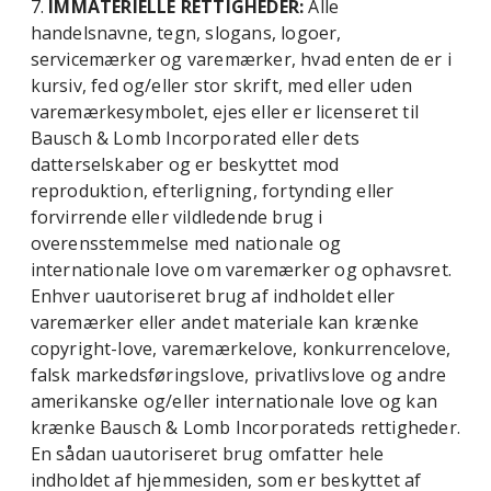
7.
IMMATERIELLE RETTIGHEDER:
Alle
handelsnavne, tegn, slogans, logoer,
servicemærker og varemærker, hvad enten de er i
kursiv, fed og/eller stor skrift, med eller uden
varemærkesymbolet, ejes eller er licenseret til
Bausch & Lomb Incorporated eller dets
datterselskaber og er beskyttet mod
reproduktion, efterligning, fortynding eller
forvirrende eller vildledende brug i
overensstemmelse med nationale og
internationale love om varemærker og ophavsret.
Enhver uautoriseret brug af indholdet eller
varemærker eller andet materiale kan krænke
copyright-love, varemærkelove, konkurrencelove,
falsk markedsføringslove, privatlivslove og andre
amerikanske og/eller internationale love og kan
krænke Bausch & Lomb Incorporateds rettigheder.
En sådan uautoriseret brug omfatter hele
indholdet af hjemmesiden, som er beskyttet af