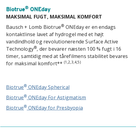
®
Biotrue
ONEday
MAKSIMAL FUGT, MAKSIMAL KOMFORT
®
Bausch + Lomb Biotrue
ONEday er en endags
kontaktlinse lavet af hydrogel med et højt
vandindhold og revolutionerende Surface Active
®
Technology
, der bevarer næsten 100 % fugt i 16
timer, samtidig med at tårefilmens stabilitet bevares
(1,2,3,4,5)
for maksimal komfort**
®
Biotrue
ONEday Spherical
®
Biotrue
ONEday For Astigmatism
®
Biotrue
ONEday for Presbyopia