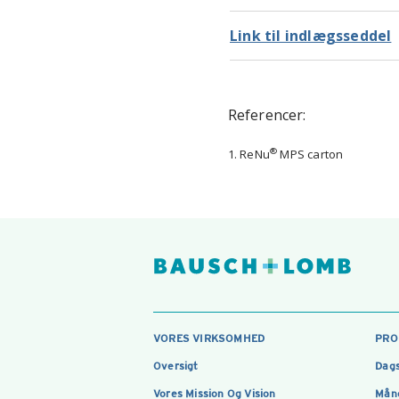
Link til indlægsseddel
Referencer:
®
1. ReNu
MPS carton
VORES VIRKSOMHED
PRO
Oversigt
Dags
Vores Mission Og Vision
Måne