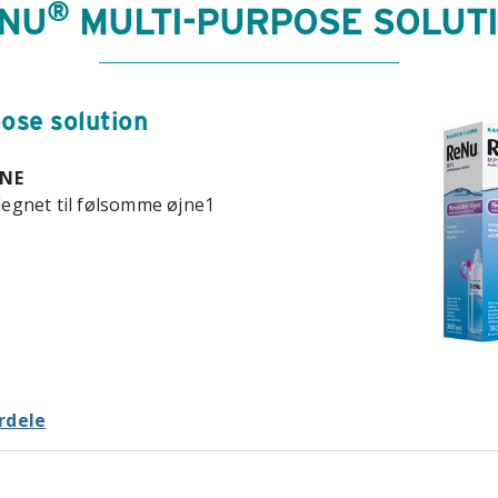
®
NU
MULTI-PURPOSE SOLUT
ose solution
JNE
egnet til følsomme øjne1
rdele