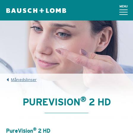
MENU
Månedslinser
®
PUREVISION
2 HD
®
PureVision
2 HD