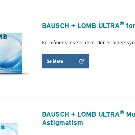
®
BAUSCH + LOMB ULTRA
for
En månedslinse til dem, der er alderssy
Se Mere
®
BAUSCH + LOMB ULTRA
Mul
Astigmatism