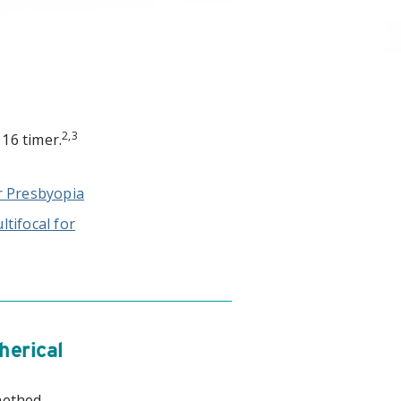
2,3
16 timer.
r Presbyopia
tifocal for
erical
nethed