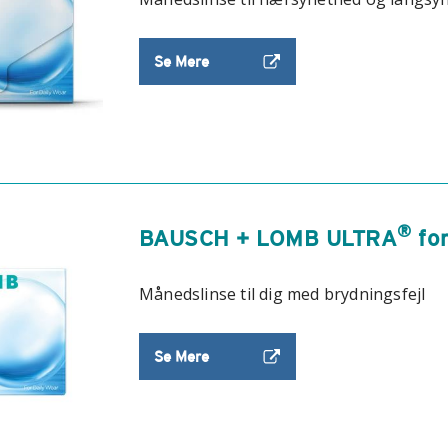
Se Mere
®
BAUSCH + LOMB ULTRA
fo
Månedslinse til dig med brydningsfejl
Se Mere