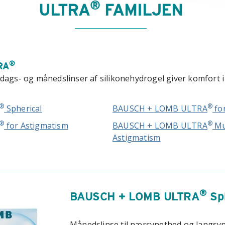
®
ULTRA
FAMILJEN
®
RA
dags- og månedslinser af silikonehydrogel giver komfort i 
®
®
Spherical
BAUSCH + LOMB ULTRA
fo
®
®
for Astigmatism
BAUSCH + LOMB ULTRA
Mul
Astigmatism
®
BAUSCH + LOMB ULTRA
Sph
Månedslinse til nærsynethed og langsy