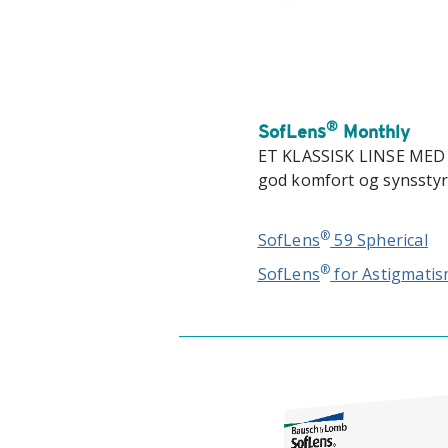
®
SofLens
Monthly
ET KLASSISK LINSE ME
god komfort og synsstyrke
®
SofLens
59 Spherical
®
SofLens
for Astigmati