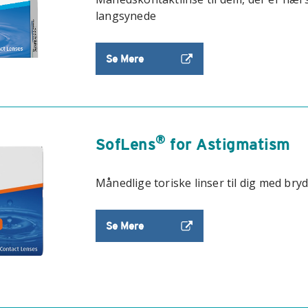
langsynede
Se Mere
®
SofLens
for Astigmatism
Månedlige toriske linser til dig med bryd
Se Mere