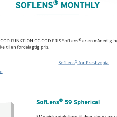
®
SOFLENS
MONTHLY
®
D GOD FUNKTION OG GOD PRIS SofLens
er en månedlig hy
 til en fordelagtig pris.
®
SofLens
for Presbyopia
sm
®
SofLens
59 Spherical
Månedskontaktlinse til dem, der er nærs