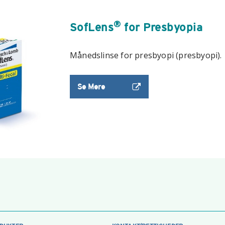
®
SofLens
for Presbyopia
Månedslinse for presbyopi (presbyopi).
Se Mere