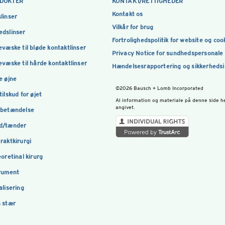
DUKTER
KONTAKT/RETTIGHEDER
Kontakt os
linser
Vilkår for brug
dslinser
Fortrolighedspolitik for website og coo
evæske til bløde kontaktlinser
Privacy Notice for sundhedspersonale
evæske til hårde kontaktlinser
Hændelsesrapportering og sikkerheds
e øjne
©2026 Bausch + Lomb Incorporated
tilskud for øjet
Al information og materiale på denne side h
angivet.
nbetændelse
d/tænder
raktkirurgi
eoretinal kirurg
rument
alisering
 stær