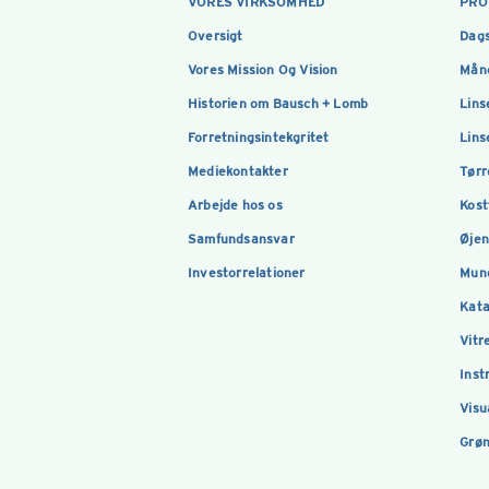
VORES VIRKSOMHED
PRO
Oversigt
Dags
Vores Mission Og Vision
Måne
Historien om Bausch + Lomb
Lins
Forretningsintekgritet
Lins
Mediekontakter
Tørr
Arbejde hos os
Kost
Samfundsansvar
Øje
Investorrelationer
Mun
Kata
Vitr
Inst
Visu
Grøn