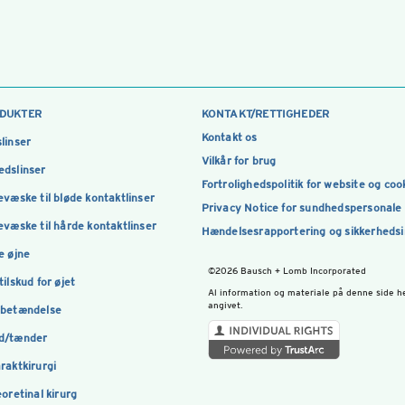
DUKTER
KONTAKT/RETTIGHEDER
Kontakt os
linser
Vilkår for brug
dslinser
Fortrolighedspolitik for website og coo
evæske til bløde kontaktlinser
Privacy Notice for sundhedspersonale
evæske til hårde kontaktlinser
Hændelsesrapportering og sikkerheds
e øjne
©2026 Bausch + Lomb Incorporated
tilskud for øjet
Al information og materiale på denne side h
angivet.
nbetændelse
d/tænder
raktkirurgi
eoretinal kirurg