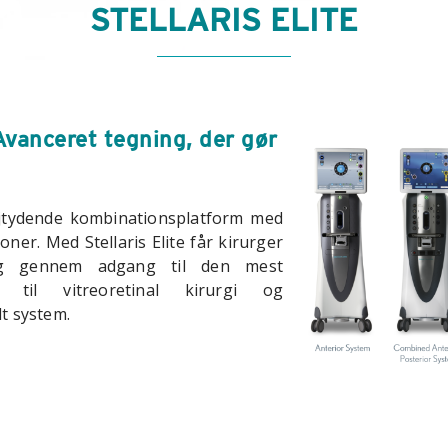
STELLARIS ELITE
Avanceret tegning, der gør
jtydende kombinationsplatform med
ner. Med Stellaris Elite får kirurger
alg gennem adgang til den mest
i til vitreoretinal kirurgi og
lt system.