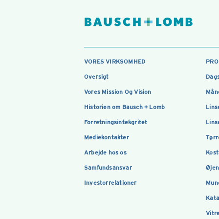
VORES VIRKSOMHED
PRO
Oversigt
Dags
Vores Mission Og Vision
Måne
Historien om Bausch + Lomb
Lins
Forretningsintekgritet
Lins
Mediekontakter
Tørr
Arbejde hos os
Kost
Samfundsansvar
Øje
Investorrelationer
Mun
Kata
Vitr