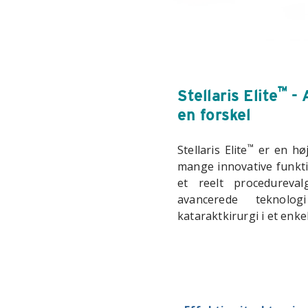
™
Stellaris Elite
- 
en forskel
™
Stellaris Elite
er en hø
mange innovative funktio
et reelt procedurev
avancerede teknolog
kataraktkirurgi i et enke