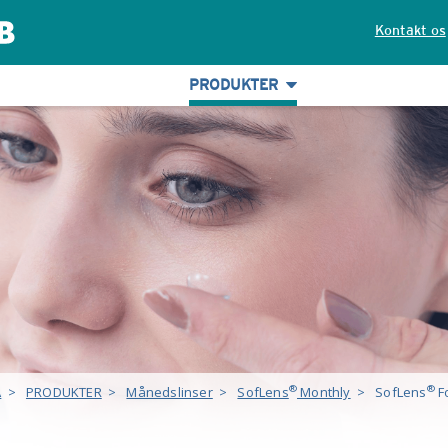
Kontakt os
PRODUKTER
®
®
A
>
PRODUKTER
>
Månedslinser
>
SofLens
Monthly
>
SofLens
F