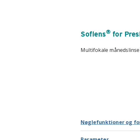
®
Soflens
for Pres
Multifokale månedslinser 
Nøglefunktioner og fo
Parameter