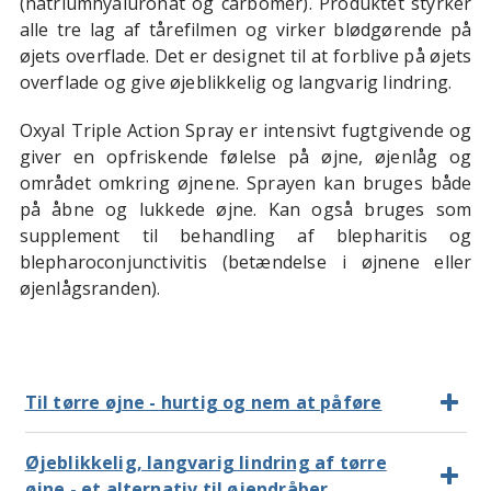
(natriumhyaluronat og carbomer). Produktet styrker
alle tre lag af tårefilmen og virker blødgørende på
øjets overflade. Det er designet til at forblive på øjets
overflade og give øjeblikkelig og langvarig lindring.
Oxyal Triple Action Spray er intensivt fugtgivende og
giver en opfriskende følelse på øjne, øjenlåg og
området omkring øjnene. Sprayen kan bruges både
på åbne og lukkede øjne. Kan også bruges som
supplement til behandling af blepharitis og
blepharoconjunctivitis (betændelse i øjnene eller
øjenlågsranden).
Til tørre øjne - hurtig og nem at påføre
Øjeblikkelig, langvarig lindring af tørre
øjne - et alternativ til øjendråber